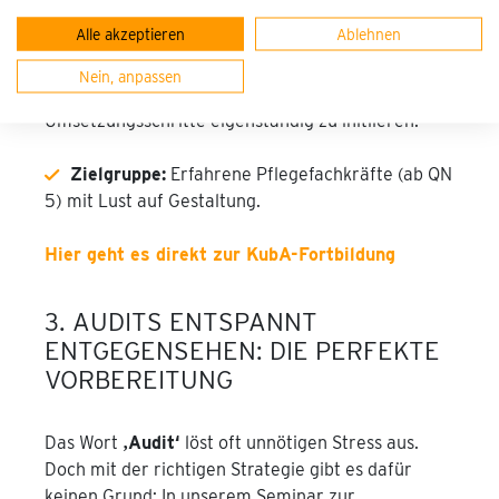
dreitägigen Basisfortbildung – die auf dem
Alle akzeptieren
Ablehnen
offiziellen Konzept des GKV-Spitzenverbands
basiert – lernen Sie, Veränderungsprozesse
Nein, anpassen
souverän zu moderieren und erste
Umsetzungsschritte eigenständig zu initiieren.“
Zielgruppe:
Erfahrene Pflegefachkräfte (ab QN
5) mit Lust auf Gestaltung.
Hier geht es direkt zur KubA-Fortbildung
3. AUDITS ENTSPANNT
ENTGEGENSEHEN: DIE PERFEKTE
VORBEREITUNG
Das Wort
‚Audit‘
löst oft unnötigen Stress aus.
Doch mit der richtigen Strategie gibt es dafür
keinen Grund: In unserem Seminar zur