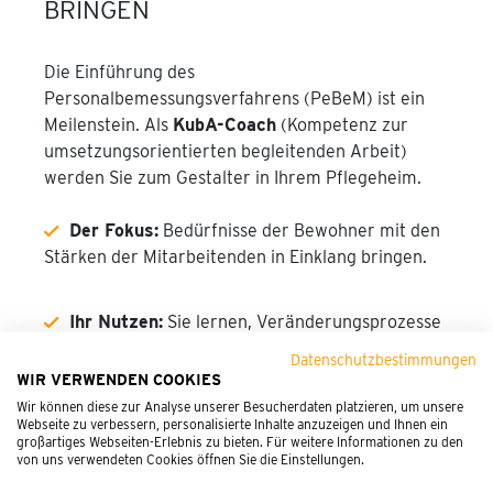
BRINGEN
Die Einführung des
Personalbemessungsverfahrens (PeBeM) ist ein
Meilenstein. Als
KubA-Coach
(Kompetenz zur
umsetzungsorientierten begleitenden Arbeit)
werden Sie zum Gestalter in Ihrem Pflegeheim.
Der Fokus:
Bedürfnisse der Bewohner mit den
Stärken der Mitarbeitenden in Einklang bringen.
Ihr Nutzen:
Sie lernen, Veränderungsprozesse
zu moderieren und Widerstände konstruktiv
Datenschutzbestimmungen
aufzulösen.
WIR VERWENDEN COOKIES
Wir können diese zur Analyse unserer Besucherdaten platzieren, um unsere
Webseite zu verbessern, personalisierte Inhalte anzuzeigen und Ihnen ein
Ziel der Fortbildung
: Ihre Befähigung, die
großartiges Webseiten-Erlebnis zu bieten. Für weitere Informationen zu den
KubA-Einführung in Ihrer Einrichtung nicht nur zu
von uns verwendeten Cookies öffnen Sie die Einstellungen.
begleiten, sondern aktiv zu gestalten. In unserer