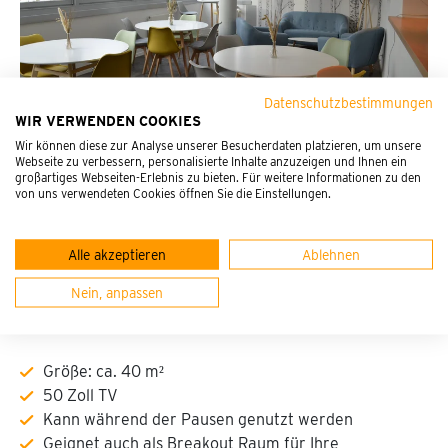
Datenschutzbestimmungen
WIR VERWENDEN COOKIES
Wir können diese zur Analyse unserer Besucherdaten platzieren, um unsere
Webseite zu verbessern, personalisierte Inhalte anzuzeigen und Ihnen ein
PEG Akademie Aufenthaltsraum
großartiges Webseiten-Erlebnis zu bieten. Für weitere Informationen zu den
von uns verwendeten Cookies öffnen Sie die Einstellungen.
AUFENTHALTSRAUM
Alle akzeptieren
Ablehnen
Nein, anpassen
Kann dazu gebucht werden:
Größe: ca. 40 m²
50 Zoll TV
Kann während der Pausen genutzt werden
Geignet auch als Breakout Raum für Ihre