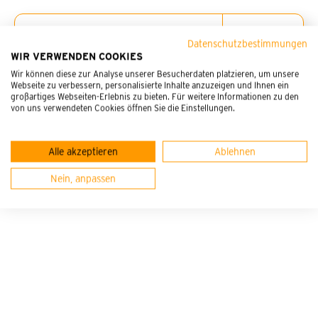
1 Einleitung
AGB P.E.G. Service GmbH/
1.1 Diese Allgemeinen Geschäftsbedingungen (
Datenschutzbestimmungen
AGB
) der
PEG Akademie
WIR VERWENDEN COOKIES
P.E.G. Fort- und Weiterbildungs GmbH (
PEG Akademie
)
Wir können diese zur Analyse unserer Besucherdaten platzieren, um unsere
gelten für Verträge, die die PEG-Akademie mit einer
Webseite zu verbessern, personalisierte Inhalte anzuzeigen und Ihnen ein
Kundin beziehungsweise einem Kunden über die
großartiges Webseiten-Erlebnis zu bieten. Für weitere Informationen zu den
von uns verwendeten Cookies öffnen Sie die Einstellungen.
Erbringung von Schulungsleistungen schließt.
Muster Widerrufsformular
1.2 Diese AGB sind wesentlicher Bestandteil des jeweils
Alle akzeptieren
Ablehnen
mit der Kundin beziehungsweise dem Kunden individuell
Nein, anpassen
geschlossenen Vertrages.
1.3 Die Parteien stimmen darüber ein, dass etwaige
allgemeine Geschäftsbedingungen der Kundin
beziehungsweise des Kunden auf das
Vertragsverhältnis keine Anwendung finden.
2 Zustandekommen des Vertrags