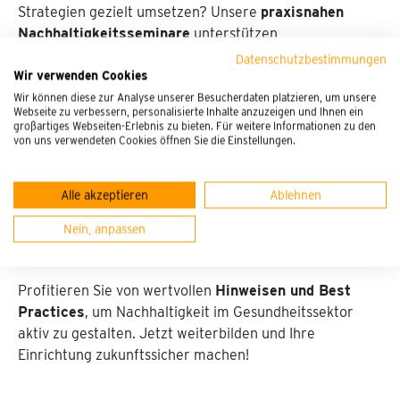
Strategien gezielt umsetzen? Unsere
praxisnahen
Nachhaltigkeitsseminare
unterstützen
Krankenhäuser, Rehakliniken sowie Gesundheits-
Datenschutzbestimmungen
und Sozialeinrichtungen
dabei, eine
Wir verwenden Cookies
umweltbewusstere Versorgung und nachhaltige
Wir können diese zur Analyse unserer Besucherdaten platzieren, um unsere
Webseite zu verbessern, personalisierte Inhalte anzuzeigen und Ihnen ein
Beschaffung
zu realisieren. Sie erhalten wertvolle
großartiges Webseiten-Erlebnis zu bieten. Für weitere Informationen zu den
Umsetzungshilfen und Hinweise
, um gesetzliche
von uns verwendeten Cookies öffnen Sie die Einstellungen.
Vorgaben wie die
CSRD-Berichtspflicht oder das
Lieferkettengesetz
effizient zu erfüllen. Gleichzeitig
Alle akzeptieren
Ablehnen
lassen sich durch strategische
Nachhaltigkeitsmaßnahmen auch wirtschaftliche
Nein, anpassen
Vorteile erzielen.
Profitieren Sie von wertvollen
Hinweisen und Best
Practices
, um Nachhaltigkeit im Gesundheitssektor
aktiv zu gestalten. Jetzt weiterbilden und Ihre
Einrichtung zukunftssicher machen!