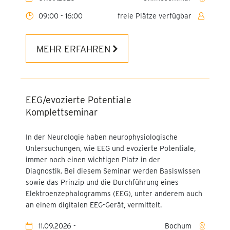
Belastungs - EKG
Stuttgart - SSB
09:00 - 16:00
freie Plätze verfügbar
EKG - Komplettseminar (2-
Veranstaltungszentrum
tägig)
Waldaupark
MEHR ERFAHREN
EKG - Aufbauseminar
Köln - Caritas-Akademie
Weiterbildung Leitung einer
AOK Bayern
Station/eines Bereiches
Geschäftsstelle Weilheim
EEG/evozierte Potentiale
(DKG)
in Oberbayern
Komplettseminar
Pflegefachperson für
Kassel -
In der Neurologie haben neurophysiologische
Wundversorgung
Anthroposophisches
Untersuchungen, wie EEG und evozierte Potentiale,
Zentrum Kassel e.V.
Wund-Fachangestellte:r
immer noch einen wichtigen Platz in der
Diagnostik. Bei diesem Seminar werden Basiswissen
Interkulturelle
sowie das Prinzip und die Durchführung eines
Kommunikation
Elektroenzephalogramms (EEG), unter anderem auch
an einem digitalen EEG-Gerät, vermittelt.
Stomapflege kompakt
11.09.2026 -
Bochum