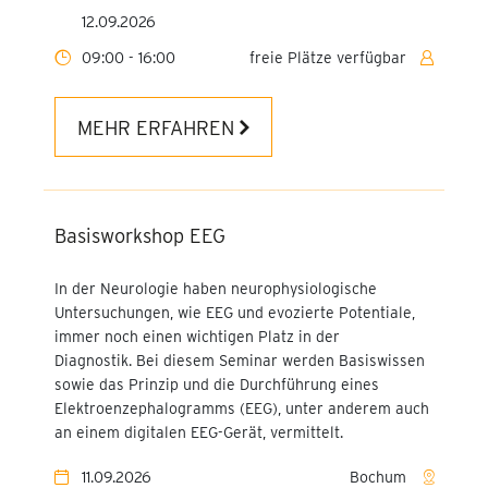
Qualitätsmanagement-
12.09.2026
Fachkraft QMF-TÜV im
09:00 - 16:00
freie Plätze verfügbar
Gesundheits- und
Sozialwesen
MEHR ERFAHREN
KubA Coach - PeBeM
erfolgreich umsetzen
PPR 2.0 Update 2026:
Personalbemessung für
Basisworkshop EEG
Erwachsene
In der Neurologie haben neurophysiologische
Fortbildung
Untersuchungen, wie EEG und evozierte Potentiale,
immer noch einen wichtigen Platz in der
Kompetenter Umgang mit
Diagnostik. Bei diesem Seminar werden Basiswissen
Opfern von
sowie das Prinzip und die Durchführung eines
Kindesmissbrauch und
Elektroenzephalogramms (EEG), unter anderem auch
häuslicher Gewalt
an einem digitalen EEG-Gerät, vermittelt.
PPR 2.0 Update 2026:
11.09.2026
Bochum