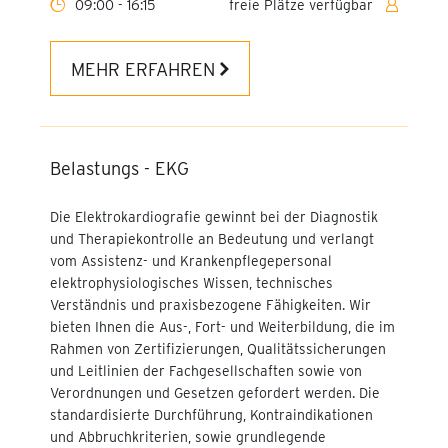
09:00 - 16:15
freie Plätze verfügbar
Kleine und große
Lungenfunktion -
MEHR ERFAHREN
Aufbauseminar
Weiterbildung
Praxisanleitung
Belastungs - EKG
Führungskräftetrainings
Die Elektrokardiografie gewinnt bei der Diagnostik
Medizinprodukteberater (§
und Therapiekontrolle an Bedeutung und verlangt
83 MPDG)
vom Assistenz- und Krankenpflegepersonal
elektrophysiologisches Wissen, technisches
Konfliktmanagement &
Verständnis und praxisbezogene Fähigkeiten. Wir
schwierige Gespräche
bieten Ihnen die Aus-, Fort- und Weiterbildung, die im
Rahmen von Zertifizierungen, Qualitätssicherungen
Mitarbeitergespräche
und Leitlinien der Fachgesellschaften sowie von
professionell führen
Verordnungen und Gesetzen gefordert werden. Die
standardisierte Durchführung, Kontraindikationen
Auditvorbereitung in Pflege
und Abbruchkriterien, sowie grundlegende