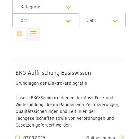
Kategorie
Alle Kategorien
Ort
Jahr
EKG - Auffrischung
Alle Orte
Alle Jahre
Basiswissen
Onlineseminar
2026
Online EKG Seminare
Bochum - EBZ Akademie
2027
EEG/evozierte Potentiale -
EKG Auffrischung Basiswissen
Komplettseminar (2-tägig)
München - PEG
Akademie
Grundlagen der Elektrokardiografie
Basisworkshop EEG
Heide - Bildungszentrum
Unsere EKG-Seminare dienen der Aus-, Fort- und
Basisworkshop evozierte
für Berufe im
Weiterbildung, die im Rahmen von Zertifizierungen,
Potentiale
Gesundheitswesen
Qualitätssicherungen und Leitlinien der
(WKK)
Fachgesellschaften sowie von Verordnungen und
Effektive Führung im
Gesetzen gefordert werden.
Gesundheitswesen
Berlin - Aesculap
Akademie
07.09.2026
Onlineseminar