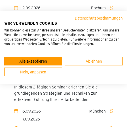
Krankenbeobachtung
12.09.2026
Bochum
Advanced
Datenschutzbestimmungen
09:00 - 16:00
freie Plätze verfügbar
Berufspädagogische
WIR VERWENDEN COOKIES
Fortbildungen für
Wir können diese zur Analyse unserer Besucherdaten platzieren, um unsere
Praxisanleitungen (8-24 UE)
Webseite zu verbessern, personalisierte Inhalte anzuzeigen und Ihnen ein
MEHR ERFAHREN
großartiges Webseiten-Erlebnis zu bieten. Für weitere Informationen zu den
von uns verwendeten Cookies öffnen Sie die Einstellungen.
Mobilität und Positionierung
Elektroneurographie (ENG)
Alle akzeptieren
Ablehnen
Effektive Führung im Gesundheitswesen
Pflege und medizinisches
Nein, anpassen
2-Tagesseminar
Fachpersonal
In diesem 2-tägigen Seminar erlernen Sie die
Funktionsdiagnostik
grundlegenden Strategien und Techniken zur
effektiven Führung Ihrer Mitarbeitenden.
Kleine Lungenfunktion -
Basisseminar
16.09.2026 -
München
Lungenfunktion -
17.09.2026
Komplettseminar (2-tägig)