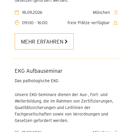
Gesetzen gefordert werden.
Sozialwesen
18.09.2026
München
Kompaktseminar Microsoft
09:00 - 16:00
freie Plätze verfügbar
365
Rechtlich sicher und
MEHR ERFAHREN
aussagekräftig
dokumentieren
Pflegefachhelfer:in
chronische Wunde
EKG Aufbauseminar
Das pathologische EKG
Generationen-Management
KI verstehen, sicher nutzen
Unsere EKG-Seminare dienen der Aus-, Fort- und
Weiterbildung, die im Rahmen von Zertifizierungen,
Online Weiterbildung
Qualitätssicherungen und Leitlinien der
Praxisanleitung für MT-
Fachgesellschaften sowie von Verordnungen und
Berufe
Gesetzen gefordert werden.