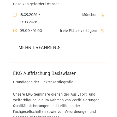
Online Weiterbildung
Gesetzen gefordert werden.
Praxisanleitung
18.09.2026 -
München
Berufspädagogische
19.09.2026
Fortbildungen für
Praxisanleitungen in OP und
09:00 - 16:00
freie Plätze verfügbar
Anästhesie (8-24 UE)
MEHR ERFAHREN
Wund-Kompetenztag
Blickdiagnose im EKG -
Online-Workshop
EKG Auffrischung Basiswissen
Fachbereichsleitung
Wundversorgung
Grundlagen der Elektrokardiografie
Filzkurs F!-mobil®
Unsere EKG-Seminare dienen der Aus-, Fort- und
Weiterbildung, die im Rahmen von Zertifizierungen,
Qualitätsmanagement-
Qualitätssicherungen und Leitlinien der
Beauftragter QMB-TÜV im
Fachgesellschaften sowie von Verordnungen und
Gesundheits- und