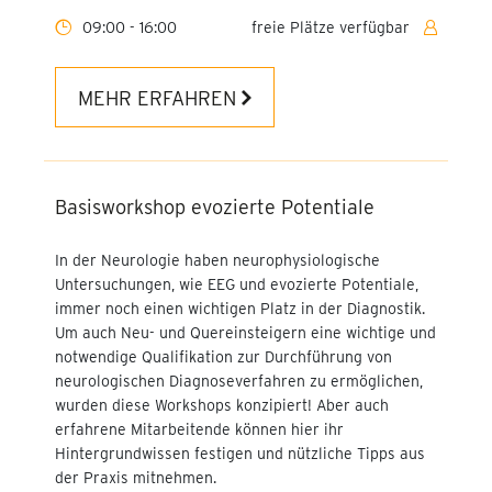
Personalbemessung für
Kinder
09:00 - 16:00
freie Plätze verfügbar
Fachkoordinator für
Adipositas
MEHR ERFAHREN
Arbeitsrecht kompakt für
Führungskräfte im
Gesundheitswesen
Basisworkshop evozierte Potentiale
Fortbildung für
In der Neurologie haben neurophysiologische
Fachkoordinatoren und
Untersuchungen, wie EEG und evozierte Potentiale,
bariatrisch Pflegende
immer noch einen wichtigen Platz in der Diagnostik.
Um auch Neu- und Quereinsteigern eine wichtige und
Bariatric Nurse
notwendige Qualifikation zur Durchführung von
neurologischen Diagnoseverfahren zu ermöglichen,
Berufspädagogische
wurden diese Workshops konzipiert! Aber auch
Fortbildungen für
erfahrene Mitarbeitende können hier ihr
Praxisanleitungen für MT-
Hintergrundwissen festigen und nützliche Tipps aus
Berufe (8-24 UE)
der Praxis mitnehmen.