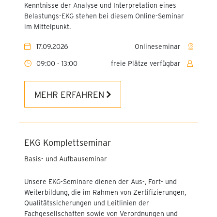
und Qualitätsmanagement
Kenntnisse der Analyse und Interpretation eines
Belastungs-EKG stehen bei diesem Online-Seminar
Pflegeprozess,
im Mittelpunkt.
Pflegediagnostik &
Pflegeklassifikationssysteme
17.09.2026
Onlineseminar
in der Ausbildung
09:00 - 13:00
freie Plätze verfügbar
Dokumentation
MEHR ERFAHREN
Validation und
Kommunikation mit
demenziell Erkrankten
Online Berufspädagogische
EKG Komplettseminar
Fortbildungen für
Praxisanleitungen (8-24 UE)
Basis- und Aufbauseminar
Strukturmodell und SIS®
Unsere EKG-Seminare dienen der Aus-, Fort- und
sicher in der Praxis
Weiterbildung, die im Rahmen von Zertifizierungen,
anwenden
Qualitätssicherungen und Leitlinien der
Fachgesellschaften sowie von Verordnungen und