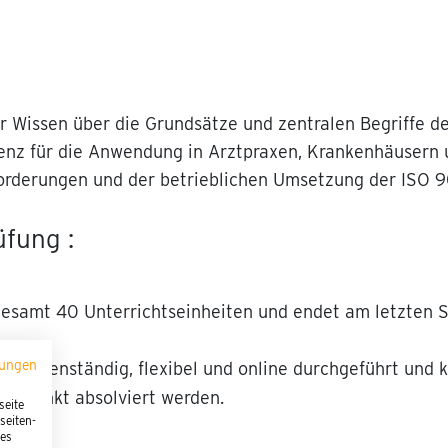
ihr Wissen über die Grundsätze und zentralen Begriffe
nz für die Anwendung in Arztpraxen, Krankenhäusern u
nforderungen und der betrieblichen Umsetzung der ISO 9
fung :
sgesamt 40 Unterrichtseinheiten und endet am letzten 
mungen
SÜD
eigenständig, flexibel und online durchgeführt und
eitpunkt absolviert werden.
seite
seiten-
ies