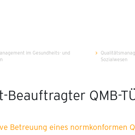
management im Gesundheits- und
Qualitätsmanag
en
Sozialwesen
-Beauftragter QMB-TÜ
ektive Betreuung eines normkonformen