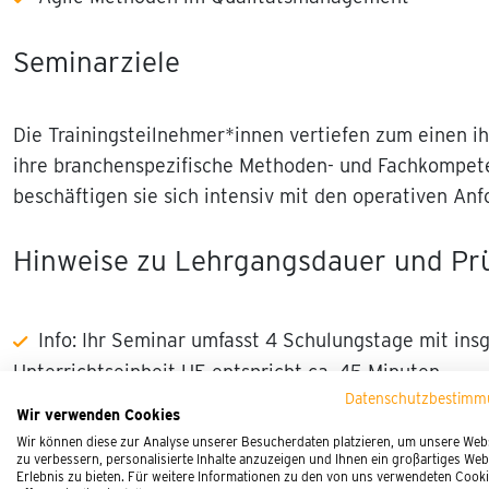
Seminarziele
Die Trainingsteilnehmer*innen vertiefen zum einen 
ihre branchenspezifische Methoden- und Fachkompete
beschäftigen sie sich intensiv mit den operativen A
Hinweise zu Lehrgangsdauer und Prü
Info: Ihr Seminar umfasst 4 Schulungstage mit in
Unterrichtseinheit UE entspricht ca. 45 Minuten.
Datenschutzbestim
Die Prüfung findet von unserem Partner TÜV 
Wir verwenden Cookies
von 6 Tagen zum von Ihnen persönlich gewünschten Z
Wir können diese zur Analyse unserer Besucherdaten platzieren, um unsere Web
zu verbessern, personalisierte Inhalte anzuzeigen und Ihnen ein großartiges Web
Erlebnis zu bieten. Für weitere Informationen zu den von uns verwendeten Cook