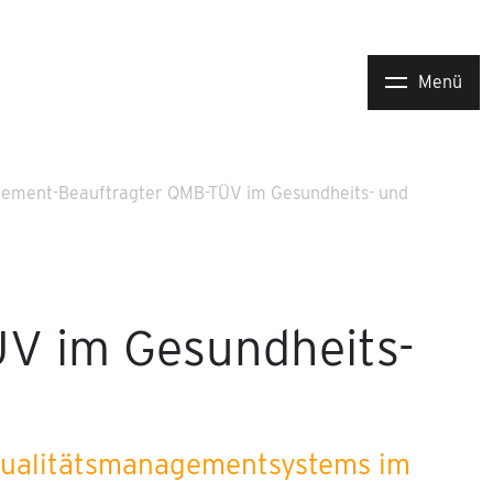
Menü
ement-Beauftragter QMB-TÜV im Gesundheits- und
V im Gesundheits-
 Qualitätsmanagementsystems im