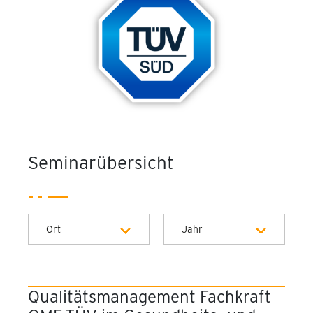
Seminarübersicht
Ort
Jahr
München - PEG Akademie
Alle Jahre
Onlineseminar
2026
Qualitätsmanagement Fachkraft