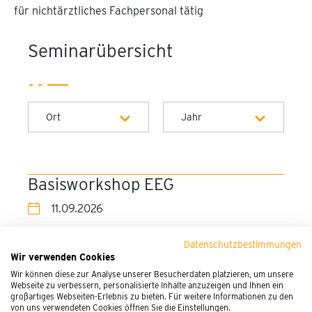
für nichtärztliches Fachpersonal tätig
Seminarübersicht
Ort
Jahr
Bochum - EBZ Akademie
Alle Jahre
Berlin - Aesculap Akademie
2026
Basisworkshop EEG
München - PEG Akademie
2027
11.09.2026
Stuttgart - SSB Veranstaltungszentrum
Thomas Peter
Datenschutzbestimmungen
Waldaupark
Wir verwenden Cookies
Bochum - EBZ Akademie
Wir können diese zur Analyse unserer Besucherdaten platzieren, um unsere
Springorumallee 20
Webseite zu verbessern, personalisierte Inhalte anzuzeigen und Ihnen ein
großartiges Webseiten-Erlebnis zu bieten. Für weitere Informationen zu den
44795 Bochum
von uns verwendeten Cookies öffnen Sie die Einstellungen.