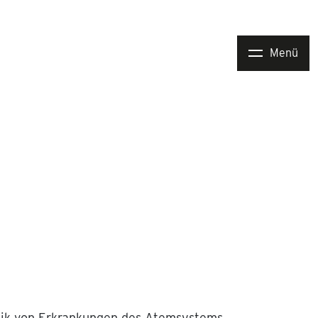
Menü
stik von Erkrankungen des Atemsystems.