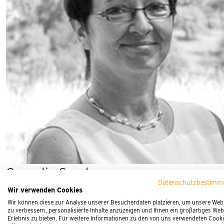
Cornelia Srocke
Datenschutzbestim
MTA-F und Dipl. Medizin-Pädagogin (FH)
Wir verwenden Cookies
Wir können diese zur Analyse unserer Besucherdaten platzieren, um unsere Web
seit über 30 Jahren in der theoretischen und praktischen 
zu verbessern, personalisierte Inhalte anzuzeigen und Ihnen ein großartiges Web
Erlebnis zu bieten. Für weitere Informationen zu den von uns verwendeten Cook