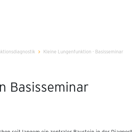
ktionsdiagnostik
Kleine Lungenfunktion - Basisseminar
n Basisseminar
hon seit langem ein zentraler Baustein in der Diagno