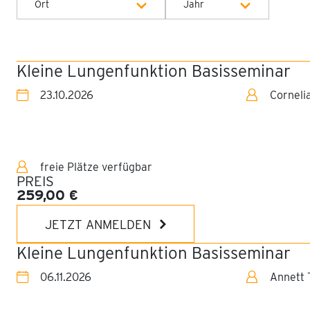
Ort
Jahr
Berlin - Aesculap
Alle Jahre
Akademie
2026
Kleine Lungenfunktion Basisseminar
Stuttgart - SSB
23.10.2026
2027
Corneli
Veranstaltungszentrum
Waldaupark
München - PEG
Akademie
freie Plätze verfügbar
PREIS
Bochum - EBZ Akademie
259,00 €
Onlineseminar
JETZT ANMELDEN
Kassel -
Kleine Lungenfunktion Basisseminar
Anthroposophisches
Zentrum Kassel e.V.
06.11.2026
Annett