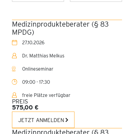
Onlineseminar
Alle Jahre
2026
Medizinprodukteberater (§ 83
MPDG)
2027
27.10.2026
Dr. Matthias Melkus
Onlineseminar
09:00 - 17:30
freie Plätze verfügbar
PREIS
575,00 €
JETZT ANMELDEN
Medizinprodukteberater (§ 83