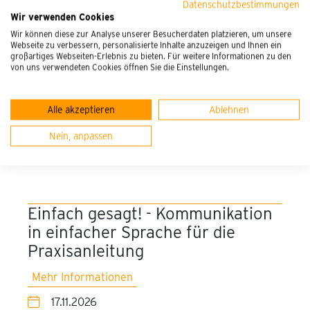
Datenschutzbestimmungen
Achtsamkeitstrainerin, Cranio-Sacral-Körperarbeit,
Wir verwenden Cookies
Praxisanleiterin, Lehrkraft in der Pflegeschule,
Wir können diese zur Analyse unserer Besucherdaten platzieren, um unsere
Kinderkrankenschwester
Webseite zu verbessern, personalisierte Inhalte anzuzeigen und Ihnen ein
großartiges Webseiten-Erlebnis zu bieten. Für weitere Informationen zu den
von uns verwendeten Cookies öffnen Sie die Einstellungen.
Seminarübersicht
Alle akzeptieren
Ablehnen
Nein, anpassen
Onlineseminar
Jahr
Alle Orte
Alle Jahre
Onlineseminar
2026
Einfach gesagt! - Kommunikation
in einfacher Sprache für die
2027
Praxisanleitung
Mehr Informationen
17.11.2026