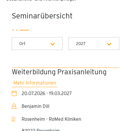
Seminarübersicht
Ort
2027
Rosenheim - RoMed Kliniken
Alle Jahre
München - PEG Akademie
2026
Weiterbildung Praxisanleitung
2027
Mehr Informationen
20.07.2026 - 19.03.2027
Benjamin Dill
Rosenheim - RoMed Kliniken
83022 Rosenheim