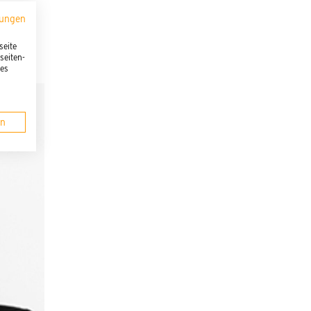
mungen
seite
seiten-
ies
en