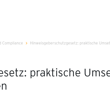
d Compliance
Hinweisgeberschutzgesetz: praktische Umse
setz: praktische Umse
en