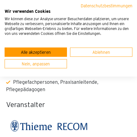
Hilfreich ist es zudem, im Vorfeld abzuklären, ob die
Datenschutzbestimmungen
Wir verwenden Cookies
Einrichtung einen Spamfilter verwendet, der externe
Wir können diese zur Analyse unserer Besucherdaten platzieren, um unsere
Links blockiert. Ein typisches Anzeichen dafür ist, dass
Webseite zu verbessern, personalisierte Inhalte anzuzeigen und Ihnen ein
angemeldete Teilnehmende keinen Link von der
großartiges Webseiten-Erlebnis zu bieten. Für weitere Informationen zu den
von uns verwendeten Cookies öffnen Sie die Einstellungen.
Plattform erhalten. In diesem Fall können sich
Interessierte gegebenenfalls über ihre private E-Mail-
Adresse registrieren.“
Alle akzeptieren
Ablehnen
Zielgruppe
Nein, anpassen
Pflegefachpersonen, Praxisanleitende,
Pflegepädagogen
Veranstalter