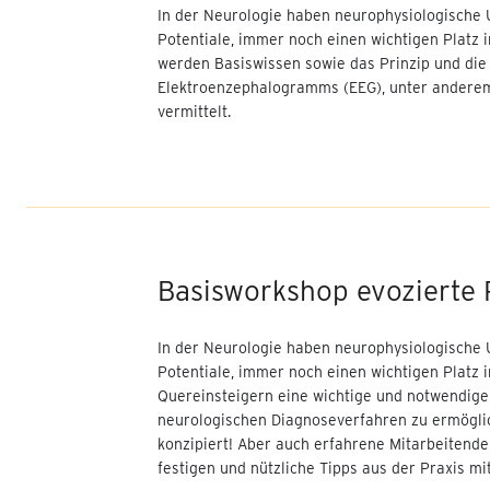
Kommunikation
In der Neurologie haben neurophysiologische 
Potentiale, immer noch einen wichtigen Platz 
Stomapflege kompakt
werden Basiswissen sowie das Prinzip und die
Elektroenzephalogramms (EEG), unter anderem
Qualitätsmanagement-
vermittelt.
Fachkraft QMF-TÜV im
Gesundheits- und
Sozialwesen
KubA Coach - PeBeM
erfolgreich umsetzen
Basisworkshop evozierte 
PPR 2.0 Update 2026:
Personalbemessung für
Erwachsene
In der Neurologie haben neurophysiologische 
Potentiale, immer noch einen wichtigen Platz 
Fortbildung
Quereinsteigern eine wichtige und notwendige
neurologischen Diagnoseverfahren zu ermögli
Kompetenter Umgang mit
konzipiert! Aber auch erfahrene Mitarbeitende
Opfern von
festigen und nützliche Tipps aus der Praxis m
Kindesmissbrauch und