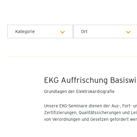
Kategorie
Ort
Alle Kategorien
Alle Orte
EKG - Auffrischung
Onlineseminar
Basiswissen
Bochum - EBZ Akademie
EKG Auffrischung Basisw
Online EKG Seminare
München - PEG
EEG/evozierte Potentiale -
Akademie
Grundlagen der Elektrokardiografie
Komplettseminar (2-tägig)
Heide - Bildungszentrum
Unsere EKG-Seminare dienen der Aus-, Fort- u
Basisworkshop EEG
für Berufe im
Zertifizierungen, Qualitätssicherungen und Lei
Gesundheitswesen
von Verordnungen und Gesetzen gefordert wer
Basisworkshop evozierte
(WKK)
Potentiale