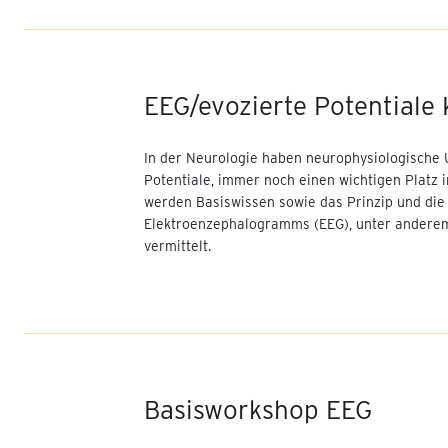
Berlin - Aesculap
Effektive Führung im
Akademie
Gesundheitswesen
Stuttgart - SSB
Belastungs - EKG
Veranstaltungszentrum
EEG/evozierte Potentiale
Waldaupark
EKG - Komplettseminar (2-
tägig)
Köln - Caritas-Akademie
In der Neurologie haben neurophysiologische 
Potentiale, immer noch einen wichtigen Platz 
EKG - Aufbauseminar
AOK Bayern
werden Basiswissen sowie das Prinzip und die
Geschäftsstelle Weilheim
Elektroenzephalogramms (EEG), unter anderem
Weiterbildung Leitung einer
in Oberbayern
vermittelt.
Station/eines Bereiches
(DKG)
Kassel -
Anthroposophisches
Pflegefachperson für
Zentrum Kassel e.V.
Wundversorgung
Wund-Fachangestellte:r
Basisworkshop EEG
Interkulturelle