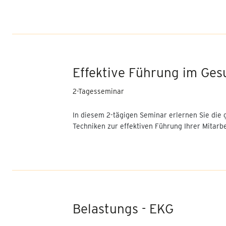
häuslicher Gewalt
PPR 2.0 Update 2026:
Personalbemessung für
Kinder
Effektive Führung im Ge
Fachkoordinator für
Adipositas
2-Tagesseminar
Arbeitsrecht kompakt für
In diesem 2-tägigen Seminar erlernen Sie die
Führungskräfte im
Techniken zur effektiven Führung Ihrer Mitarb
Gesundheitswesen
Fortbildung für
Fachkoordinatoren und
bariatrisch Pflegende
Bariatric Nurse
Belastungs - EKG
Berufspädagogische