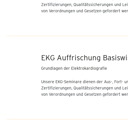
Basisseminar
Zertifizierungen, Qualitätssicherungen und Lei
von Verordnungen und Gesetzen gefordert wer
Lungenfunktion -
Komplettseminar (2-tägig)
Kleine und große
Lungenfunktion -
Aufbauseminar
EKG Auffrischung Basisw
Weiterbildung
Praxisanleitung
Grundlagen der Elektrokardiografie
Führungskräftetrainings
Unsere EKG-Seminare dienen der Aus-, Fort- u
Zertifizierungen, Qualitätssicherungen und Lei
Medizinprodukteberater (§
von Verordnungen und Gesetzen gefordert wer
83 MPDG)
Konfliktmanagement &
schwierige Gespräche
Mitarbeitergespräche