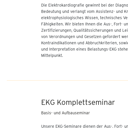
Fortbildungen für
Die Elektrokardiografie gewinnt bei der Diagn
Praxisanleitungen für MT-
Bedeutung und verlangt vom Assistenz- und K
Berufe (8-24 UE)
elektrophysiologisches Wissen, technisches V
Fähigkeiten. Wir bieten Ihnen die Aus-, Fort- 
Krankenbeobachtung
Zertifizierungen, Qualitätssicherungen und Lei
Advanced
von Verordnungen und Gesetzen gefordert werd
Kontraindikationen und Abbruchkriterien, sow
Berufspädagogische
und Interpretation eines Belastungs-EKG steh
Fortbildungen für
Mittelpunkt.
Praxisanleitungen (8-24 UE)
Mobilität und Positionierung
Elektroneurographie (ENG)
Pflege und medizinisches
Fachpersonal
EKG Komplettseminar
Funktionsdiagnostik
Basis- und Aufbauseminar
Kleine Lungenfunktion -
Unsere EKG-Seminare dienen der Aus-, Fort- u