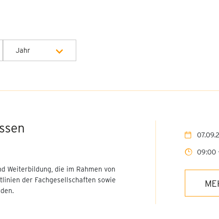
Jahr
Alle Jahre
2026
2027
issen
07.09.
09:00 
nd Weiterbildung, die im Rahmen von
tlinien der Fachgesellschaften sowie
ME
den.