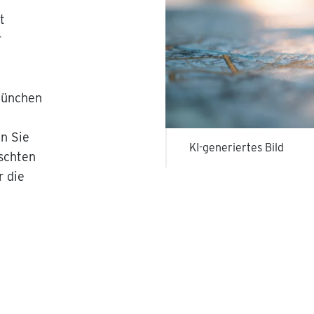
t
r
München
n Sie
KI-generiertes Bild
schten
r die