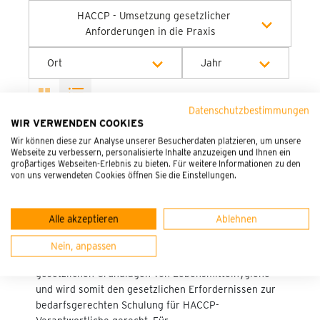
HACCP - Umsetzung gesetzlicher
Anforderungen in die Praxis
Alle Kategorien
Ort
Jahr
Alle Orte
Alle Jahre
Datenschutzbestimmungen
WIR VERWENDEN COOKIES
Onlineseminar
2026
Wir können diese zur Analyse unserer Besucherdaten platzieren, um unsere
Webseite zu verbessern, personalisierte Inhalte anzuzeigen und Ihnen ein
großartiges Webseiten-Erlebnis zu bieten. Für weitere Informationen zu den
von uns verwendeten Cookies öffnen Sie die Einstellungen.
HACCP – Umsetzung gesetzlicher
Anforderungen in die Praxis
Alle akzeptieren
Ablehnen
Küchen- und Lebensmittelhygiene im 360° Blick
Nein, anpassen
Dieses Seminar gibt einen 360° Blick auf die
gesetzlichen Grundlagen von Lebensmittelhygiene
und wird somit den gesetzlichen Erfordernissen zur
bedarfsgerechten Schulung für HACCP-