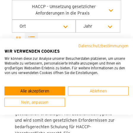
HACCP - Umsetzung gesetzlicher
Anforderungen in die Praxis
Alle Kategorien
Ort
Jahr
Alle Orte
Alle Jahre
Datenschutzbestimmungen
WIR VERWENDEN COOKIES
Onlineseminar
2026
Wir können diese zur Analyse unserer Besucherdaten platzieren, um unsere
Webseite zu verbessern, personalisierte Inhalte anzuzeigen und Ihnen ein
großartiges Webseiten-Erlebnis zu bieten. Für weitere Informationen zu den
von uns verwendeten Cookies öffnen Sie die Einstellungen.
HACCP – Umsetzung gesetzlicher
Anforderungen in die Praxis
Alle akzeptieren
Ablehnen
Küchen- und Lebensmittelhygiene im 360° Blick
Nein, anpassen
Dieses Seminar gibt einen 360° Blick auf die
gesetzlichen Grundlagen von Lebensmittelhygiene
und wird somit den gesetzlichen Erfordernissen zur
bedarfsgerechten Schulung für HACCP-