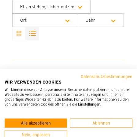
KI verstehen, sicher nutzen
Alle Kategorien
Ort
Jahr
Alle Orte
Alle Jahre
München - PEG
2027
Akademie
KI verstehen, sicher nutzen: Der Einstieg
Datenschutzbestimmungen
für Praxisanleitende
WIR VERWENDEN COOKIES
Wir können diese zur Analyse unserer Besucherdaten platzieren, um unsere
Webseite zu verbessern, personalisierte Inhalte anzuzeigen und Ihnen ein
05.03.2027
München
großartiges Webseiten-Erlebnis zu bieten. Für weitere Informationen zu den
von uns verwendeten Cookies öffnen Sie die Einstellungen.
09:00 - 16:15
freie Plätze verfügbar
Alle akzeptieren
Ablehnen
MEHR ERFAHREN
Nein, anpassen