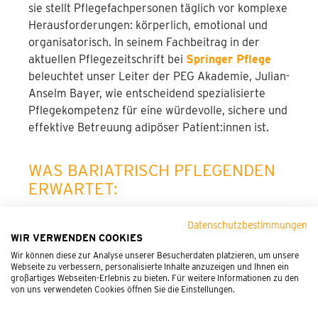
sie stellt Pflegefachpersonen täglich vor komplexe
Herausforderungen: körperlich, emotional und
organisatorisch. In seinem Fachbeitrag in der
aktuellen Pflegezeitschrift bei
Springer Pflege
beleuchtet unser Leiter der PEG Akademie, Julian-
Anselm Bayer, wie entscheidend spezialisierte
Pflegekompetenz für eine würdevolle, sichere und
effektive Betreuung adipöser Patient:innen ist.
WAS BARIATRISCH PFLEGENDEN
ERWARTET:
Datenschutzbestimmungen
WIR VERWENDEN COOKIES
Umgang mit Mobilitätseinschränkungen und
Wir können diese zur Analyse unserer Besucherdaten platzieren, um unsere
besonderen Lagerungstechniken
Webseite zu verbessern, personalisierte Inhalte anzuzeigen und Ihnen ein
großartiges Webseiten-Erlebnis zu bieten. Für weitere Informationen zu den
Kommunikation auf Augenhöhe – frei von
von uns verwendeten Cookies öffnen Sie die Einstellungen.
Stigmatisierung
Koordination multiprofessioneller