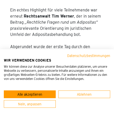
Ein echtes Highlight für viele Teilnehmende war
erneut
Rechtsanwalt Tim Werner
, der in seinem
Beitrag
„Rechtliche Fragen rund um Adipositas“
praxisrelevante Orientierung im juristischen
Umfeld der Adipositasbehandlung bot.
Abgerundet wurde der erste Tag durch den
Vortrag von
PD Dr. med. Susanne Blank
, die mit
Datenschutzbestimmungen
„Kinder und Adipositas – wann macht welche
WIR VERWENDEN COOKIES
Therapie Sinn?“
ein tiefgreifendes Verständnis für
Wir können diese zur Analyse unserer Besucherdaten platzieren, um unsere
Webseite zu verbessern, personalisierte Inhalte anzuzeigen und Ihnen ein
die besonderen Herausforderungen in der
großartiges Webseiten-Erlebnis zu bieten. Für weitere Informationen zu den
pädiatrischen Adipositas vermittelte.
von uns verwendeten Cookies öffnen Sie die Einstellungen.
AUSTAUSCH, VERNETZUNG UND
Alle akzeptieren
Ablehnen
GEMEINSAMES LERNEN
Nein, anpassen
Der gemeinsame Abend bot unseren